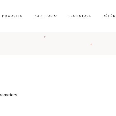
PRODUITS
PORTFOLIO
TECHNIQUE
RÉFÉR
SOLS
MURS
Escaliers
Broderies
Gravure Laser
Gainerie
arameters.
Vasques
Fauteuils et canapés