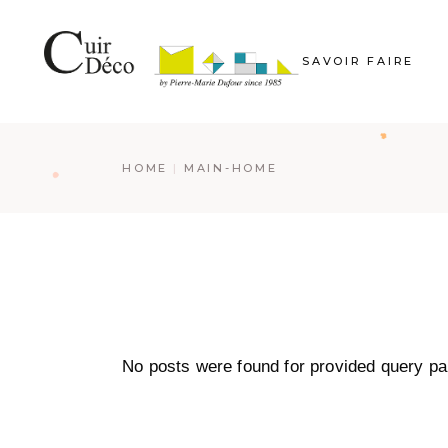
Skip
to
the
content
SAVOIR FAIRE
HOME
MAIN-HOME
No posts were found for provided query p